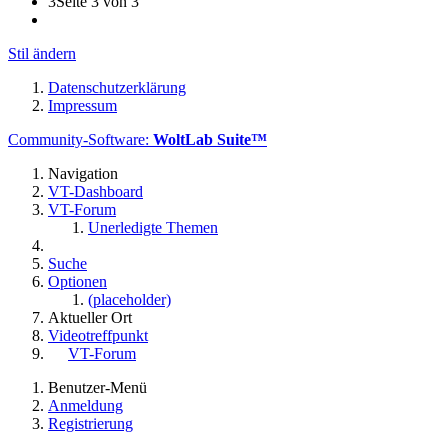
3
Seite 3 von 3
Stil ändern
Datenschutzerklärung
Impressum
Community-Software:
WoltLab Suite™
Navigation
VT-Dashboard
VT-Forum
Unerledigte Themen
Suche
Optionen
(placeholder)
Aktueller Ort
Videotreffpunkt
VT-Forum
Benutzer-Menü
Anmeldung
Registrierung