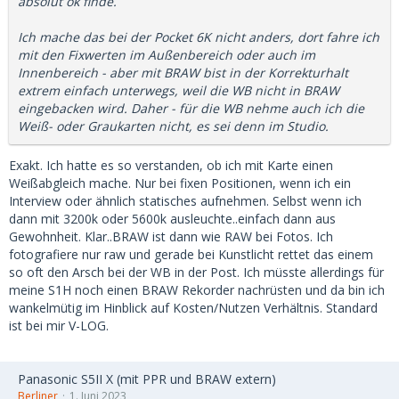
absolut ok finde.
Ich mache das bei der Pocket 6K nicht anders, dort fahre ich
mit den Fixwerten im Außenbereich oder auch im
Innenbereich - aber mit BRAW bist in der Korrekturhalt
extrem einfach unterwegs, weil die WB nicht in BRAW
eingebacken wird. Daher - für die WB nehme auch ich die
Weiß- oder Graukarten nicht, es sei denn im Studio.
Exakt. Ich hatte es so verstanden, ob ich mit Karte einen
Weißabgleich mache. Nur bei fixen Positionen, wenn ich ein
Interview oder ähnlich statisches aufnehmen. Selbst wenn ich
dann mit 3200k oder 5600k ausleuchte..einfach dann aus
Gewohnheit. Klar..BRAW ist dann wie RAW bei Fotos. Ich
fotografiere nur raw und gerade bei Kunstlicht rettet das einem
so oft den Arsch bei der WB in der Post. Ich müsste allerdings für
meine S1H noch einen BRAW Rekorder nachrüsten und da bin ich
wankelmütig im Hinblick auf Kosten/Nutzen Verhältnis. Standard
ist bei mir V-LOG.
Panasonic S5II X (mit PPR und BRAW extern)
Berliner
1. Juni 2023