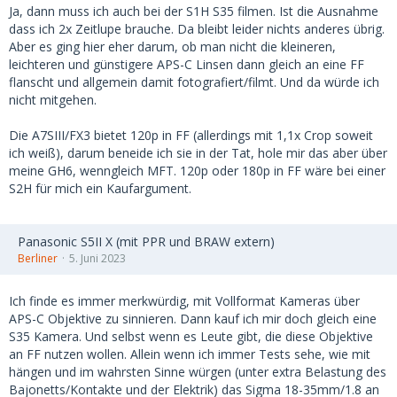
Ja, dann muss ich auch bei der S1H S35 filmen. Ist die Ausnahme
dass ich 2x Zeitlupe brauche. Da bleibt leider nichts anderes übrig.
Aber es ging hier eher darum, ob man nicht die kleineren,
leichteren und günstigere APS-C Linsen dann gleich an eine FF
flanscht und allgemein damit fotografiert/filmt. Und da würde ich
nicht mitgehen.
Die A7SIII/FX3 bietet 120p in FF (allerdings mit 1,1x Crop soweit
ich weiß), darum beneide ich sie in der Tat, hole mir das aber über
meine GH6, wenngleich MFT. 120p oder 180p in FF wäre bei einer
S2H für mich ein Kaufargument.
Panasonic S5II X (mit PPR und BRAW extern)
Berliner
5. Juni 2023
Ich finde es immer merkwürdig, mit Vollformat Kameras über
APS-C Objektive zu sinnieren. Dann kauf ich mir doch gleich eine
S35 Kamera. Und selbst wenn es Leute gibt, die diese Objektive
an FF nutzen wollen. Allein wenn ich immer Tests sehe, wie mit
hängen und im wahrsten Sinne würgen (unter extra Belastung des
Bajonetts/Kontakte und der Elektrik) das Sigma 18-35mm/1.8 an