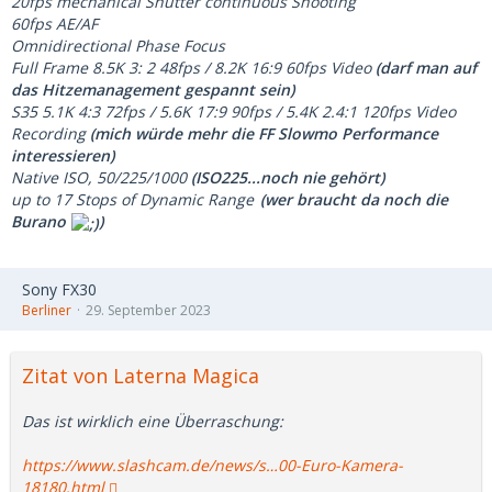
20fps mechanical Shutter continuous Shooting
60fps AE/AF
Omnidirectional Phase Focus
Full Frame 8.5K 3: 2 48fps / 8.2K 16:9 60fps Video
(darf man auf
das Hitzemanagement gespannt sein)
S35 5.1K 4:3 72fps / 5.6K 17:9 90fps / 5.4K 2.4:1 120fps Video
Recording
(mich würde mehr die FF Slowmo Performance
interessieren)
Native ISO, 50/225/1000
(ISO225...noch nie gehört)
up to 17 Stops of Dynamic Range
(wer braucht da noch die
Burano
)
Sony FX30
Berliner
29. September 2023
Zitat von Laterna Magica
Das ist wirklich eine Überraschung:
https://www.slashcam.de/news/s…00-Euro-Kamera-
18180.html