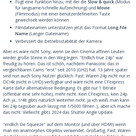
Fügt eine Funktion hinzu, mit der die
Slow & quick
(Modus
für langsame/schnelle Aufzeichnung) und
Movie
(Filmmodus) mit einer benutzerdefinierten Taste
gewechselt werden können
Filmdateinamen unterstützen jetzt das Format
Long File
Name
(Langer Dateiname)
Verbessert die Betriebsstabilität der Kamera
Aber es wäre nicht Sony, wenn sie den Cinema affinen Leuten
wieder große Steine in den Weg legen. "Endlich true 24p" war
freudig zu hören. Das ist schön, nachdem Panasonic das in
vergleichbaren Cams "erst" seit 2010 (GH2) hat. 13 Jahre später
sind nun auch Sony Nutzer glücklich. Fast. Wären 24p nicht nur in
DCI4k (nicht in UHD) verfügbar und wäre nicht eine CFexpress
Karte dafür alternativlose Bedingung. Es gibt nur 1 Bitrate
(offenbar eine sehr hohe), mehr nicht. Kein CFexpress, kein 24p.
Ach ja...1/48 gibts natürlich weiterhin nicht. Ja ich weiß..man kann
bei 24p tagsüber auch lässig mit 1/5000 filmen ;), aber ich mache
das nicht. Vielleicht gibts 2024 das Shutter Angle Update.
"endlich De-Squeeze" auf dem Monitor (und über HDMI) wenn
man ein anamorphes Objektiv verwendet. Großartig. Fast. Wären