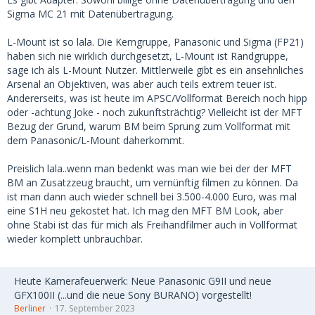
Sigma MC 21 mit Datenübertragung.
L-Mount ist so lala. Die Kerngruppe, Panasonic und Sigma (FP21)
haben sich nie wirklich durchgesetzt, L-Mount ist Randgruppe,
sage ich als L-Mount Nutzer. Mittlerweile gibt es ein ansehnliches
Arsenal an Objektiven, was aber auch teils extrem teuer ist.
Andererseits, was ist heute im APSC/Vollformat Bereich noch hipp
oder -achtung Joke - noch zukunftsträchtig? Vielleicht ist der MFT
Bezug der Grund, warum BM beim Sprung zum Vollformat mit
dem Panasonic/L-Mount daherkommt.
Preislich lala..wenn man bedenkt was man wie bei der der MFT
BM an Zusatzzeug braucht, um vernünftig filmen zu können. Da
ist man dann auch wieder schnell bei 3.500-4.000 Euro, was mal
eine S1H neu gekostet hat. Ich mag den MFT BM Look, aber
ohne Stabi ist das für mich als Freihandfilmer auch in Vollformat
wieder komplett unbrauchbar.
Heute Kamerafeuerwerk: Neue Panasonic G9II und neue
GFX100II (...und die neue Sony BURANO) vorgestellt!
Berliner
17. September 2023