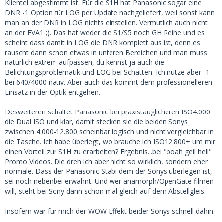
Klientel abgestimmt ist. Für die S1H hat Panasonic sogar eine
DNR -1 Option für LOG per Update nachgeliefert, weil sonst kann
man an der DNR in LOG nichts einstellen. Vermutlich auch nicht
an der EVA1 ;). Das hat weder die S1/S5 noch GH Reihe und es
scheint dass damit in LOG die DNR komplett aus ist, denn es
rauscht dann schon etwas in unteren Bereichen und man muss
natürlich extrem aufpassen, du kennst ja auch die
Belichtungsproblematik und LOG bei Schatten. Ich nutze aber -1
bei 640/4000 nativ. Aber auch das kommt dem professionelleren
Einsatz in der Optik entgehen.
Desweiteren schaltet Panasonic bei praxistauglicheren ISO4.000
die Dual ISO und klar, damit stecken sie die beiden Sonys
zwischen 4.000-12.800 scheinbar logisch und nicht vergleichbar in
die Tasche. Ich habe überlegt, wo brauche ich ISO12.800+ um mir
einen Vorteil zur S1H zu erarbeiten? Ergebnis...bei "boah geil hell"
Promo Videos. Die dreh ich aber nicht so wirklich, sondern eher
normale. Dass der Panasonic Stabi dem der Sonys überlegen ist,
sei noch nebenbei erwähnt. Und wer anamorph/OpenGate filmen
will, steht bei Sony dann schon mal gleich auf dem Abstellgleis.
Insofern war für mich der WOW Effekt beider Sonys schnell dahin.