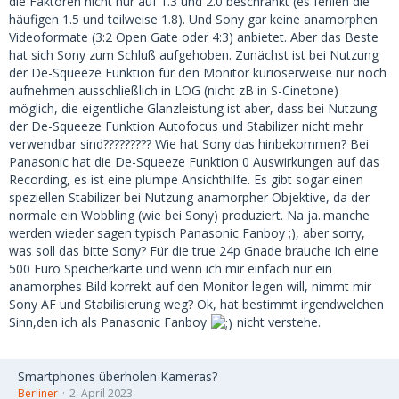
die Faktoren nicht nur auf 1.3 und 2.0 beschränkt (es fehlen die
häufigen 1.5 und teilweise 1.8). Und Sony gar keine anamorphen
Videoformate (3:2 Open Gate oder 4:3) anbietet. Aber das Beste
hat sich Sony zum Schluß aufgehoben. Zunächst ist bei Nutzung
der De-Squeeze Funktion für den Monitor kurioserweise nur noch
aufnehmen ausschließlich in LOG (nicht zB in S-Cinetone)
möglich, die eigentliche Glanzleistung ist aber, dass bei Nutzung
der De-Squeeze Funktion Autofocus und Stabilizer nicht mehr
verwendbar sind????????? Wie hat Sony das hinbekommen? Bei
Panasonic hat die De-Squeeze Funktion 0 Auswirkungen auf das
Recording, es ist eine plumpe Ansichthilfe. Es gibt sogar einen
speziellen Stabilizer bei Nutzung anamorpher Objektive, da der
normale ein Wobbling (wie bei Sony) produziert. Na ja..manche
werden wieder sagen typisch Panasonic Fanboy ;), aber sorry,
was soll das bitte Sony? Für die true 24p Gnade brauche ich eine
500 Euro Speicherkarte und wenn ich mir einfach nur ein
anamorphes Bild korrekt auf den Monitor legen will, nimmt mir
Sony AF und Stabilisierung weg? Ok, hat bestimmt irgendwelchen
Sinn,den ich als Panasonic Fanboy
nicht verstehe.
Smartphones überholen Kameras?
Berliner
2. April 2023