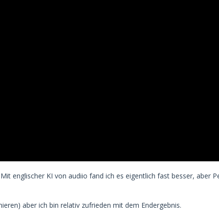
 Mit englischer KI von audiio fand ich es eigentlich fast besser, aber
ieren) aber ich bin relativ zufrieden mit dem Endergebnis.