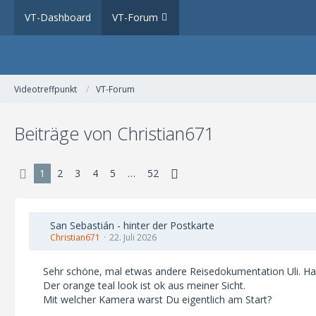
VT-Dashboard
VT-Forum
Videotreffpunkt
VT-Forum
Beiträge von Christian671
1
2
3
4
5
…
52
San Sebastián - hinter der Postkarte
Christian671
22. Juli 2026
Sehr schöne, mal etwas andere Reisedokumentation Uli. Hat
Der orange teal look ist ok aus meiner Sicht.
Mit welcher Kamera warst Du eigentlich am Start?