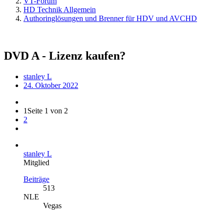
VT-Forum
HD Technik Allgemein
Authoringlösungen und Brenner für HDV und AVCHD
DVD A - Lizenz kaufen?
stanley L
24. Oktober 2022
1
Seite 1 von 2
2
stanley L
Mitglied
Beiträge
513
NLE
Vegas