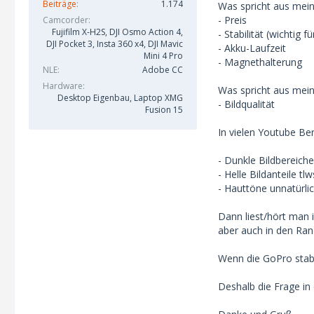
Beiträge
1.174
Was spricht aus meine
- Preis
Camcorder
Fujifilm X-H2S, DJI Osmo Action 4,
- Stabilität (wichtig
DJI Pocket 3, Insta 360 x4, DJI Mavic
- Akku-Laufzeit
Mini 4 Pro
- Magnethalterung
NLE
Adobe CC
Hardware
Was spricht aus mein
Desktop Eigenbau, Laptop XMG
- Bildqualität
Fusion 15
In vielen Youtube Ber
- Dunkle Bildbereich
- Helle Bildanteile tl
- Hauttöne unnatürlic
Dann liest/hört man 
aber auch in den Ran
Wenn die GoPro stabi
Deshalb die Frage in