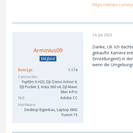
https://vimeo.com/u
24. Juli 2023
Danke, Uli. Ich dach
Arminius09
gekaufte Kamera entsc
Einstellungen!!) in d
Mitglied
wenn die Umgebungsbe
Beiträge
1.174
Camcorder
Fujifilm X-H2S, DJI Osmo Action 4,
DJI Pocket 3, Insta 360 x4, DJI Mavic
Mini 4 Pro
NLE
Adobe CC
Hardware
Desktop Eigenbau, Laptop XMG
Fusion 15