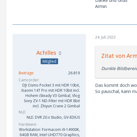
Danke und Gruß
Armin
24. Juli 2023
Achilles
Zitat von Arm
Mitglied
Dunkle Bildberei
Beiträge
26.819
Camcorder
Das kommt doch wohl 
DJI Osmo Pocket 3 mit HDR 10bit,
Xiaomi 14T Pro mit HDR 10bit incl.
So pauschal, kann ma
Hohem iSteady V3 Gimbal, Vlog
Sony ZV-1 ND-Filter mit HDR 8bit
incl. Zhiyun Crane 2 Gimbal
NLE
NLE: DVR 20.x Studio, GV-EDIUS
Hardware
Workstation: Formacom i9-14900K,
64GB RAM, Intel UHD770 Graphics,