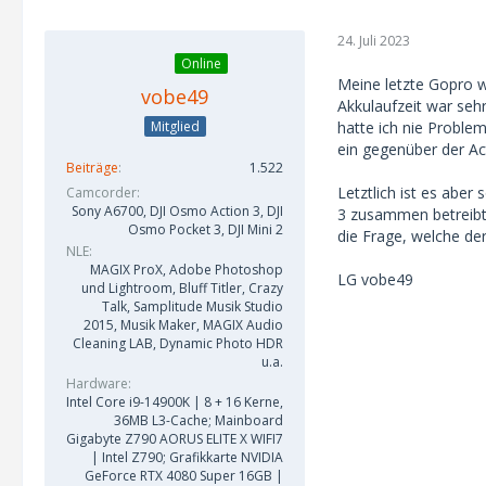
24. Juli 2023
Online
Meine letzte Gopro wa
vobe49
Akkulaufzeit war sehr
hatte ich nie Problem
Mitglied
ein gegenüber der Ac
Beiträge
1.522
Letztlich ist es aber
Camcorder
Sony A6700, DJI Osmo Action 3, DJI
3 zusammen betreibt.
Osmo Pocket 3, DJI Mini 2
die Frage, welche de
NLE
MAGIX ProX, Adobe Photoshop
LG vobe49
und Lightroom, Bluff Titler, Crazy
Talk, Samplitude Musik Studio
2015, Musik Maker, MAGIX Audio
Cleaning LAB, Dynamic Photo HDR
u.a.
Hardware
Intel Core i9-14900K | 8 + 16 Kerne,
36MB L3-Cache; Mainboard
Gigabyte Z790 AORUS ELITE X WIFI7
| Intel Z790; Grafikkarte NVIDIA
GeForce RTX 4080 Super 16GB |