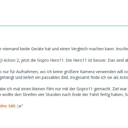
er niemand beide Geräte hat und einen Vergleich machen kann. Insofe
 DJI Action 2, jetzt die Gopro Hero11. Die Hero11 ist besser. Das sin
o nur für Aufnahmen, wo ich keine größere Kamera verwenden will od
gehängt und liefert ein passables Bild. Insgesamt finde ich sie als Act
 ich mal einen kleinen Film nur mit der Gopro11 gemacht. Ziel war e
h wollte den Streifen vier Stunden nach Ende der Fahrt fertig haben, S
lins Mitt
e"