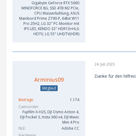
Gigabyte GeForce RTX 5060
WINDFORCE 8G, SSD 4TB M2 PCIe,
CPU Wasserkühlung, ASUS
Mainbord Prime Z790-P, 64bit W11
Pro 25H2, LG 32" PC-Monitor mit
IPS LED, KENDO 32" HDR10+HLG
HDTV, LG 55" UHDTV(HDR)
24. Juli 2023
Danke für den hilfr
Arminius09
Mitglied
Beiträge
1.174
Camcorder
Fujifilm X-H2S, DJI Osmo Action 4,
DJI Pocket 3, Insta 360 x4, DJI Mavic
Mini 4 Pro
NLE
Adobe CC
Hardware