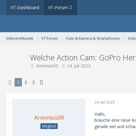
VT-Dashboard
VT-Forum
Videotreffpunkt
VT-Forum
Foto & Kamera & Smartphones
Acti
Welche Action Cam: GoPro Her
Arminius09
24. Juli 2023
1
2
3
24. Juli 2023
Hallo,
Arminius09
brauche eine neue Ac
Mitglied
gerade viel und scha