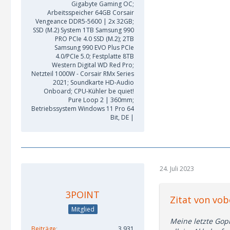
Gigabyte Gaming OC;
Arbeitsspeicher 64GB Corsair
Vengeance DDR5-5600 | 2x 32GB;
SSD (M.2) System 1TB Samsung 990
PRO PCIe 4.0 SSD (M.2); 2TB
Samsung 990 EVO Plus PCIe
4.0/PCIe 5.0; Festplatte 8TB
Western Digital WD Red Pro;
Netzteil 1000W - Corsair RMx Series
2021; Soundkarte HD-Audio
Onboard; CPU-Kühler be quiet!
Pure Loop 2 | 360mm;
Betriebssystem Windows 11 Pro 64
Bit, DE |
24. Juli 2023
3POINT
Zitat von vo
Mitglied
Meine letzte Gopr
Beiträge
3.931